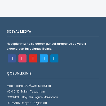
SOSYAL MEDYA
Hesaplarımızı takip ederek güncel kampanya ve yararlı
videolardan faydalanabilirsiniz.
facebook
instagram
youtube
twitter
linkedin
ÇÖZÜMLERIMIZ
Mastercam CAD/CAM Modülleri
YCM CNC Takım Tezgahları
COORD3 3 Boyutlu Ölçme Makinaları
JOEMARS Erezyon Tezgahları