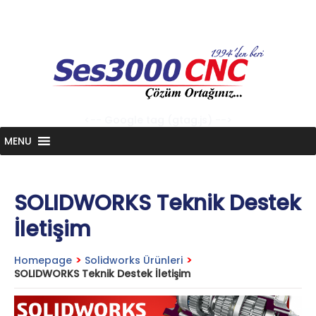
Skip
to
content
<-- Google tag (gtag.js) -->
MENU
SOLIDWORKS Teknik Destek
İletişim
Homepage
>
Solidworks Ürünleri
>
SOLIDWORKS Teknik Destek İletişim