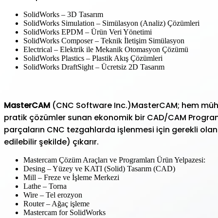
SolidWorks – 3D Tasarım
SolidWorks Simulation – Simülasyon (Analiz) Çözümleri
SolidWorks EPDM – Ürün Veri Yönetimi
SolidWorks Composer – Teknik İletişim Simülasyon
Electrical – Elektrik ile Mekanik Otomasyon Çözümü
SolidWorks Plastics – Plastik Akış Çözümleri
SolidWorks DraftSight – Ücretsiz 2D Tasarım
MasterCAM
(CNC Software Inc.)MasterCAM; hem mühend
pratik çözümler sunan ekonomik bir CAD/CAM Programıdı
parçaların CNC tezgahlarda işlenmesi için gerekli ola
edilebilir şekilde) çıkarır.
Mastercam Çözüm Araçları ve Programları Ürün Yelpazesi:
Desing – Yüzey ve KATI (Solid) Tasarım (CAD)
Mill – Freze ve İşleme Merkezi
Lathe – Torna
Wire – Tel erozyon
Router – Ağaç işleme
Mastercam for SolidWorks