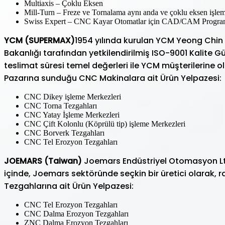
Multiaxis – Çoklu Eksen
Mill-Turn – Freze ve Tornalama aynı anda ve çoklu eksen işle
Swiss Expert – CNC Kayar Otomatlar için CAD/CAM Progra
YCM (SUPERMAX)
1954 yılında kurulan YCM Yeong Chin
Bakanlığı tarafından yetkilendirilmiş ISO-9001 Kalite Güv
teslimat süresi temel değerleri ile YCM müşterilerine 
Pazarına sunduğu CNC Makinalara ait Ürün Yelpazesi:
CNC Dikey işleme Merkezleri
CNC Torna Tezgahları
CNC Yatay İşleme Merkezleri
CNC Çift Kolonlu (Köprülü tip) işleme Merkezleri
CNC Borverk Tezgahları
CNC Tel Erozyon Tezgahları
JOEMARS (Taiwan)
Joemars Endüstriyel Otomasyon Ltd, 
içinde, Joemars sektöründe seçkin bir üretici olarak,
Tezgahlarına ait Ürün Yelpazesi:
CNC Tel Erozyon Tezgahları
CNC Dalma Erozyon Tezgahları
ZNC Dalma Erozyon Tezgahları