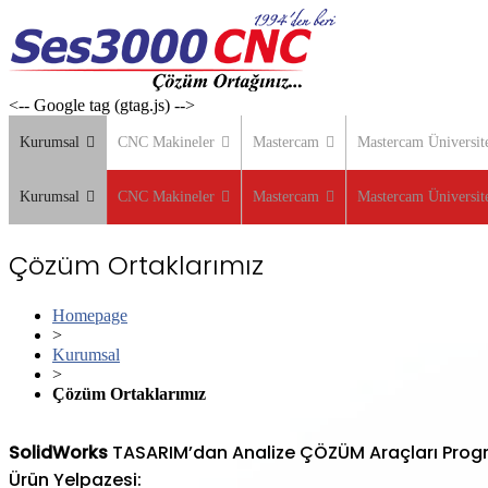
Skip
to
content
<-- Google tag (gtag.js) -->
Kurumsal
CNC Makineler
Mastercam
Mastercam Üniversite
Kurumsal
CNC Makineler
Mastercam
Mastercam Üniversite
Çözüm Ortaklarımız
Homepage
>
Kurumsal
>
Çözüm Ortaklarımız
SolidWorks
TASARIM’dan Analize ÇÖZÜM Araçları Progra
Ürün Yelpazesi: