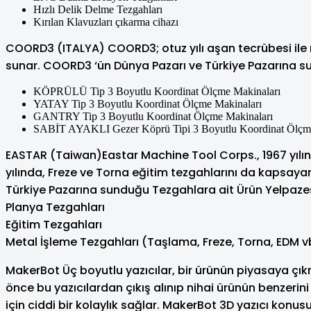
Hızlı Delik Delme Tezgahları
Kırılan Klavuzları çıkarma cihazı
COORD3 (ITALYA) COORD3; otuz yılı aşan tecrübesi ile 
sunar. COORD3 ‘ün Dünya Pazarı ve Türkiye Pazarına s
KÖPRÜLÜ Tip 3 Boyutlu Koordinat Ölçme Makinaları
YATAY Tip 3 Boyutlu Koordinat Ölçme Makinaları
GANTRY Tip 3 Boyutlu Koordinat Ölçme Makinaları
SABİT AYAKLI Gezer Köprü Tipi 3 Boyutlu Koordinat Ölçme
EASTAR (Taiwan)Eastar Machine Tool Corps., 1967 yılın
yılında, Freze ve Torna eğitim tezgahlarını da kapsayan
Türkiye Pazarına sunduğu Tezgahlara ait Ürün Yelpazes
Planya Tezgahları
Eğitim Tezgahları
Metal İşleme Tezgahları (Taşlama, Freze, Torna, EDM vb
MakerBot Üç boyutlu yazıcılar, bir ürünün piyasaya çı
önce bu yazıcılardan çıkış alınıp nihai ürünün benzer
için ciddi bir kolaylık sağlar. MakerBot 3D yazıcı kon