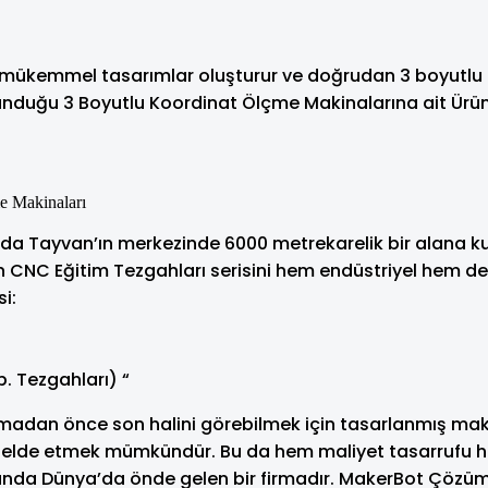
mükemmel tasarımlar oluşturur ve doğrudan 3 boyutlu kon
unduğu 3 Boyutlu Koordinat Ölçme Makinalarına ait Ürün
 Makinaları
da Tayvan’ın merkezinde 6000 metrekarelik bir alana kur
 CNC Eğitim Tezgahları serisini hem endüstriyel hem de e
i:
. Tezgahları) “
kmadan önce son halini görebilmek için tasarlanmış mak
ini elde etmek mümkündür. Bu da hem maliyet tasarrufu 
usunda Dünya’da önde gelen bir firmadır. MakerBot Çözüm