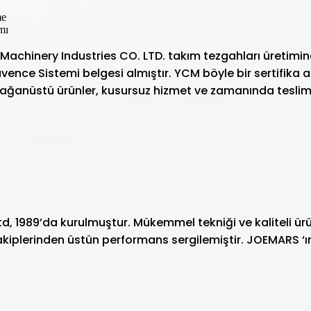
me
mı
 Machinery Industries CO. LTD. takım tezgahları üretim
ence Sistemi belgesi almıştır. YCM böyle bir sertifika alan
olağanüstü ürünler, kusursuz hizmet ve zamanında teslim
1989’da kurulmuştur. Mükemmel tekniği ve kaliteli ürünle
 rakiplerinden üstün performans sergilemiştir. JOEMARS 