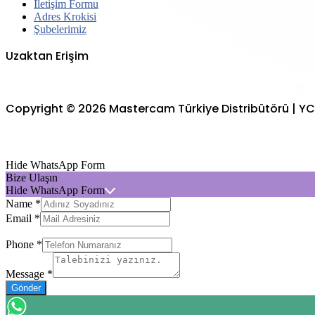
İletişim Formu
Adres Krokisi
Şubelerimiz
Uzaktan Erişim
Copyright © 2026 Mastercam Türkiye Distribütörü | Y
Hide WhatsApp Form
Bize Ulaşın
Hide WhatsApp Form
Name
*
Email
*
Phone
*
Message
*
Gönder