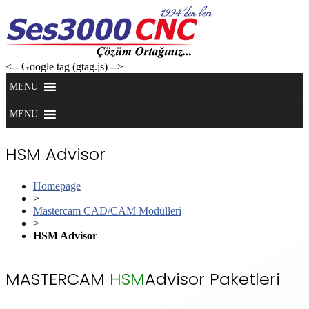
Skip
to
content
<-- Google tag (gtag.js) -->
MENU
MENU
HSM Advisor
Homepage
>
Mastercam CAD/CAM Modülleri
>
HSM Advisor
MASTERCAM
HSM
Advisor Paketleri