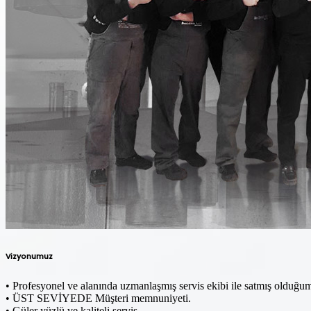
Vizyonumuz
• Profesyonel ve alanında uzmanlaşmış servis ekibi ile satmış olduğu
• ÜST SEVİYEDE Müşteri memnuniyeti.
• Güler yüzlü ve kaliteli servis.