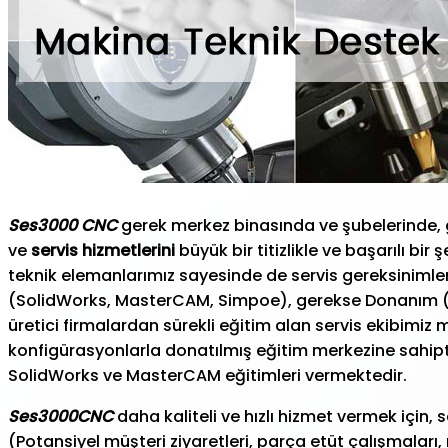
Ses3000
CNC
gerek merkez binasında ve şubelerinde, g
ve
servis hizmetlerini
büyük bir titizlikle ve başarılı b
teknik elemanlarımız sayesinde de servis gereksinimleri
(SolidWorks, MasterCAM, Simpoe), gerekse Donanım 
üretici firmalardan sürekli eğitim alan servis ekibimiz
konfigürasyonlarla donatılmış eğitim merkezine sahipti
SolidWorks ve MasterCAM eğitimleri vermektedir.
Ses3000
CNC
daha kaliteli ve hızlı hizmet vermek için,
(Potansiyel müşteri ziyaretleri, parça etüt çalışmalar