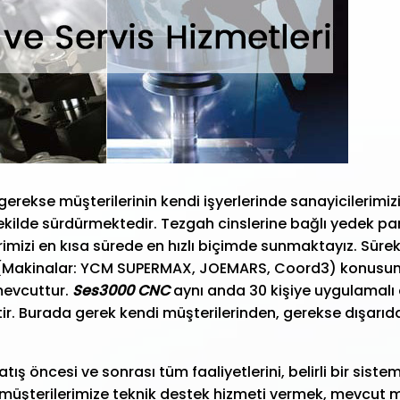
erekse müşterilerinin kendi işyerlerinde sanayicilerim
ir şekilde sürdürmektedir. Tezgah cinslerine bağlı yedek
mizi en kısa sürede en hızlı biçimde sunmaktayız. Sürekli
(Makinalar: YCM SUPERMAX, JOEMARS, Coord3) konusun
 mevcuttur.
Ses3000 CNC
aynı anda 30 kişiye uygulamalı 
r. Burada gerek kendi müşterilerinden, gerekse dışarıdan
 satış öncesi ve sonrası tüm faaliyetlerini, belirli bir s
ı, müşterilerimize teknik destek hizmeti vermek, mevcut 