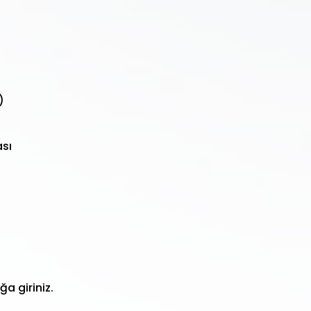
)
ası
a giriniz.