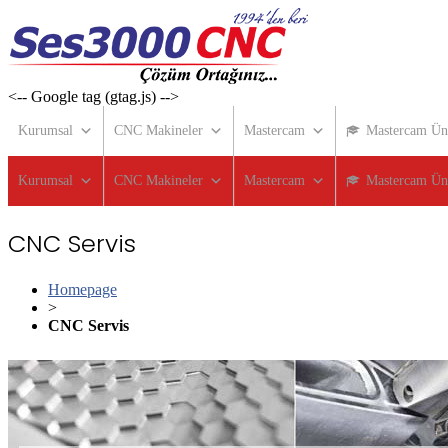
Skip
to
content
<-- Google tag (gtag.js) -->
Kurumsal
CNC Makineler
Mastercam
Mastercam Üni
Kurumsal
CNC Makineler
Mastercam
Mastercam Üni
CNC Servis
Homepage
>
CNC Servis