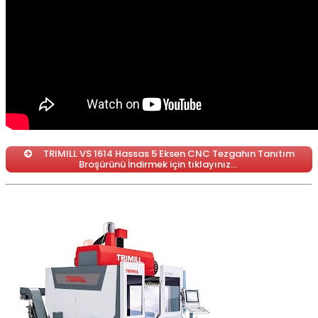
TRIMILL VS 1614 Hassas 5 Eksen CNC Tezgahın Tanıtım
Broşürünü İndirmek için tıklayınız…