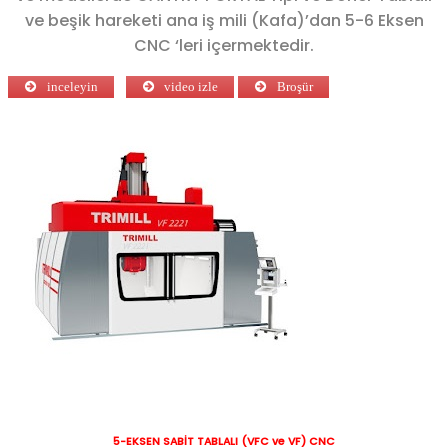
ve beşik hareketi ana iş mili (Kafa)’dan 5-6 Eksen
CNC ‘leri içermektedir.
inceleyin
video izle
Broşür
5-EKSEN SABİT TABLALI (VFC ve VF) CNC