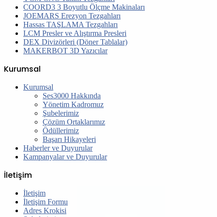
COORD3 3 Boyutlu Ölçme Makinaları
JOEMARS Erezyon Tezgahları
Hassas TAŞLAMA Tezgahları
LCM Presler ve Alıştırma Presleri
DEX Divizörleri (Döner Tablalar)
MAKERBOT 3D Yazıcılar
Kurumsal
Kurumsal
Ses3000 Hakkında
Yönetim Kadromuz
Şubelerimiz
Çözüm Ortaklarımız
Ödüllerimiz
Başarı Hikayeleri
Haberler ve Duyurular
Kampanyalar ve Duyurular
İletişim
İletişim
İletişim Formu
Adres Krokisi