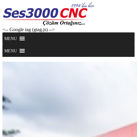
Skip
to
content
<-- Google tag (gtag.js) -->
MENU
MENU