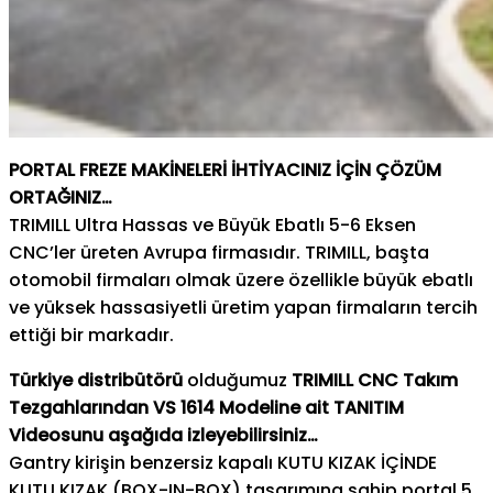
PORTAL FREZE MAKİNELERİ İHTİYACINIZ İÇİN ÇÖZÜM
ORTAĞINIZ…
TRIMILL Ultra Hassas ve Büyük Ebatlı 5-6 Eksen
CNC’ler üreten Avrupa firmasıdır. TRIMILL, başta
otomobil firmaları olmak üzere özellikle büyük ebatlı
ve yüksek hassasiyetli üretim yapan firmaların tercih
ettiği bir markadır.
Türkiye distribütörü
olduğumuz
TRIMILL CNC Takım
Tezgahlarından VS 1614 Modeline ait TANITIM
Videosunu aşağıda izleyebilirsiniz…
Gantry kirişin benzersiz kapalı KUTU KIZAK İÇİNDE
KUTU KIZAK (BOX-IN-BOX) tasarımına sahip portal 5