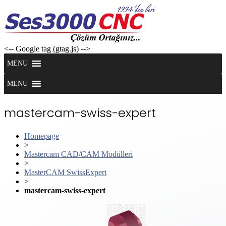
Skip
to
content
<-- Google tag (gtag.js) -->
MENU
MENU
mastercam-swiss-expert
Homepage
>
Mastercam CAD/CAM Modülleri
>
MasterCAM SwissExpert
>
mastercam-swiss-expert