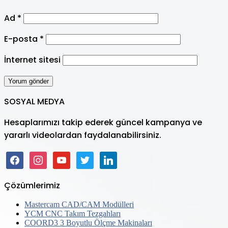
Ad
*
E-posta
*
İnternet sitesi
SOSYAL MEDYA
Hesaplarımızı takip ederek güncel kampanya ve
yararlı videolardan faydalanabilirsiniz.
facebook
instagram
youtube
twitter
linkedin
Çözümlerimiz
Mastercam CAD/CAM Modülleri
YCM CNC Takım Tezgahları
COORD3 3 Boyutlu Ölçme Makinaları