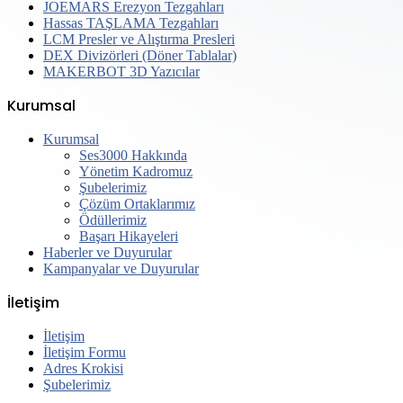
JOEMARS Erezyon Tezgahları
Hassas TAŞLAMA Tezgahları
LCM Presler ve Alıştırma Presleri
DEX Divizörleri (Döner Tablalar)
MAKERBOT 3D Yazıcılar
Kurumsal
Kurumsal
Ses3000 Hakkında
Yönetim Kadromuz
Şubelerimiz
Çözüm Ortaklarımız
Ödüllerimiz
Başarı Hikayeleri
Haberler ve Duyurular
Kampanyalar ve Duyurular
İletişim
İletişim
İletişim Formu
Adres Krokisi
Şubelerimiz