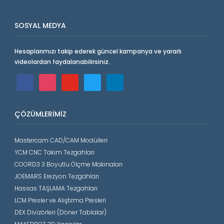
SOSYAL MEDYA
Hesaplarımızı takip ederek güncel kampanya ve yararlı
videolardan faydalanabilirsiniz.
facebook
instagram
youtube
twitter
linkedin
ÇÖZÜMLERIMIZ
Mastercam CAD/CAM Modülleri
YCM CNC Takım Tezgahları
COORD3 3 Boyutlu Ölçme Makinaları
JOEMARS Erezyon Tezgahları
Hassas TAŞLAMA Tezgahları
LCM Presler ve Alıştırma Presleri
DEX Divizörleri (Döner Tablalar)