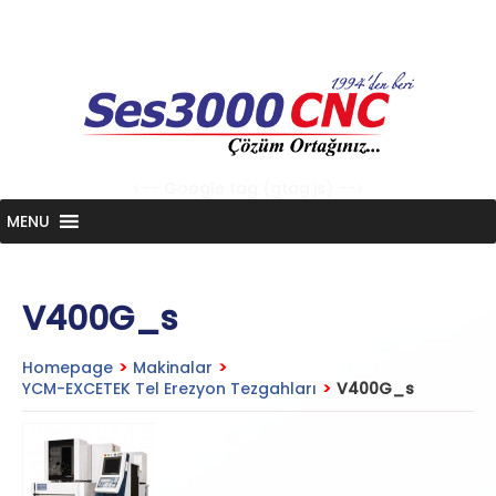
Skip
to
content
<-- Google tag (gtag.js) -->
MENU
V400G_s
Homepage
>
Makinalar
>
YCM-EXCETEK Tel Erezyon Tezgahları
>
V400G_s