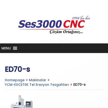
Skip
to
content
<-- Google tag (gtag.js) -->
MENU
ED70-s
Homepage
>
Makinalar
>
YCM-EXCETEK Tel Erezyon Tezgahları
>
ED70-s