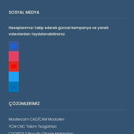
SOSYAL MEDYA
Hesaplarımızı takip ederek güncel kampanya ve yararlı
videolardan faydalanabilirsiniz.
facebook
instagram
youtube
twitter
linkedin
ÇÖZÜMLERIMIZ
Mastercam CAD/CAM Modülleri
YCM CNC Takım Tezgahları
COORD3 3 Boyutlu Ölçme Makinaları