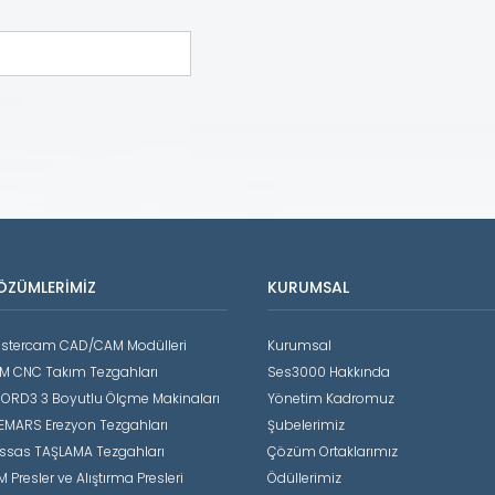
ÖZÜMLERIMIZ
KURUMSAL
stercam CAD/CAM Modülleri
Kurumsal
M CNC Takım Tezgahları
Ses3000 Hakkında
ORD3 3 Boyutlu Ölçme Makinaları
Yönetim Kadromuz
EMARS Erezyon Tezgahları
Şubelerimiz
ssas TAŞLAMA Tezgahları
Çözüm Ortaklarımız
 Presler ve Alıştırma Presleri
Ödüllerimiz