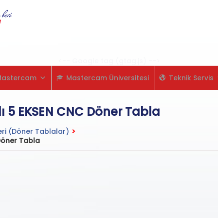
Skip
to
content
<-- Google tag (gtag.js) -->
Mastercam
Mastercam Üniversitesi
Teknik Servis
lı 5 EKSEN CNC Döner Tabla
eri (Döner Tablalar)
>
Döner Tabla