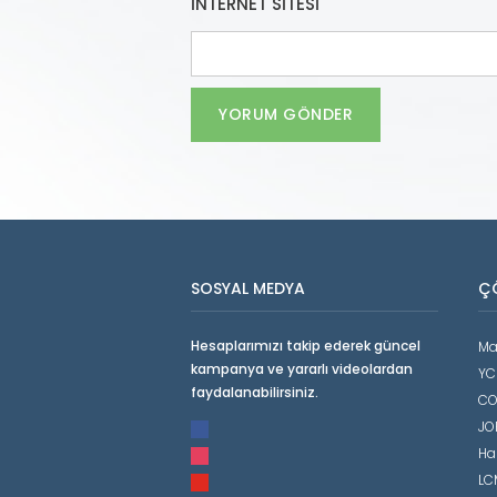
İNTERNET SITESI
SOSYAL MEDYA
Ç
Hesaplarımızı takip ederek güncel
Ma
kampanya ve yararlı videolardan
YC
faydalanabilirsiniz.
CO
facebook
JO
instagram
Ha
youtube
LCM