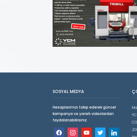
SOSYAL MEDYA
Ç
Hesaplarımızı takip ederek güncel
Ma
kampanya ve yararlı videolardan
YC
faydalanabilirsiniz.
CO
JO
facebook
instagram
youtube
twitter
linkedin
Ha