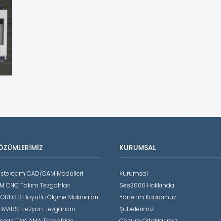
ÖZÜMLERIMIZ
KURUMSAL
stercam CAD/CAM Modülleri
Kurumsal
M CNC Takım Tezgahları
Ses3000 Hakkında
ORD3 3 Boyutlu Ölçme Makinaları
Yönetim Kadromuz
EMARS Erezyon Tezgahları
Şubelerimiz
ssas TAŞLAMA Tezgahları
Çözüm Ortaklarımız