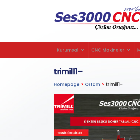
Kurumsal
CNC Makineler
trimill1–
Homepage
>
Ortam
>
trimill1–