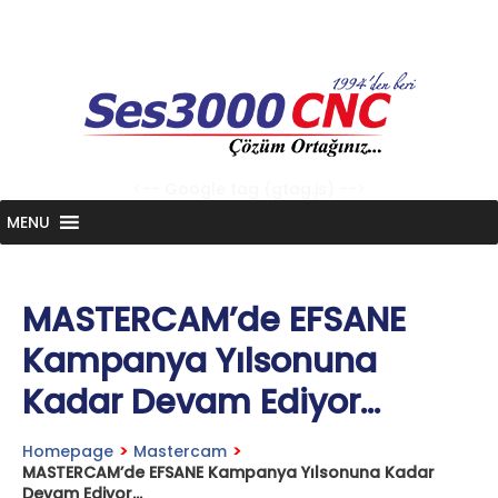
Skip
to
content
<-- Google tag (gtag.js) -->
MENU
MASTERCAM’de EFSANE
Kampanya Yılsonuna
Kadar Devam Ediyor…
Homepage
>
Mastercam
>
MASTERCAM’de EFSANE Kampanya Yılsonuna Kadar
Devam Ediyor…