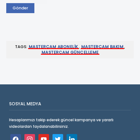
TAGS:
MASTERCAM ABONELIK
,
MASTERCAM BAKIM
,
MASTERCAM GÜNCELLEME
SOSYAL MEDYA
Hesaplarımızı takip ederek güncel kampanya ve yararlı
videolardan faydalanabilirsiniz.
facebook
instagram
youtube
twitter
linkedin