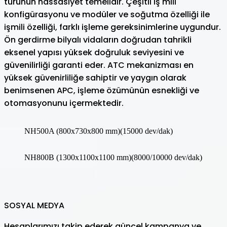
türünün hassasiyet temelidir. Çeşitli iş mili
konfigürasyonu ve modüler ve soğutma özelliği ile
işmili özelliği, farklı işleme gereksinimlerine uygundur.
Ön gerdirme bilyalı vidaların doğrudan tahrikli
eksenel yapısı yüksek doğruluk seviyesini ve
güvenilirliği garanti eder. ATC mekanizması en
yüksek güvenirliliğe sahiptir ve yaygın olarak
benimsenen APC, işleme özümünün esnekliği ve
otomasyonunu içermektedir.
NH500A (800x730x800 mm)(15000 dev/dak)
NH800B (1300x1100x1100 mm)(8000/10000 dev/dak)
SOSYAL MEDYA
Hesaplarımızı takip ederek güncel kampanya ve