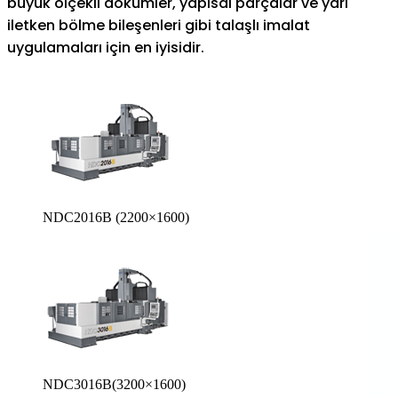
büyük ölçekli dökümler, yapısal parçalar ve yarı
iletken bölme bileşenleri gibi talaşlı imalat
uygulamaları için en iyisidir.
NDC2016B (2200×1600)
NDC3016B(3200×1600)