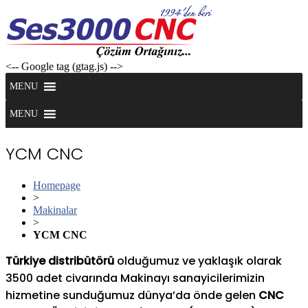
Skip
to
content
<-- Google tag (gtag.js) -->
MENU
MENU
YCM CNC
Homepage
>
Makinalar
>
YCM CNC
Türkiye distribütörü
olduğumuz ve yaklaşık olarak
3500 adet civarında Makinayı sanayicilerimizin
hizmetine sunduğumuz dünya’da önde gelen
CNC