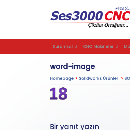
Kurumsal
CNC Makineler
Ma
word-image
Homepage
>
Solidworks Ürünleri
>
SO
Bir yanıt yazın