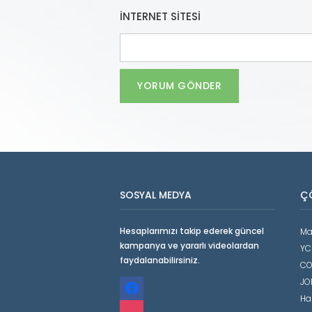
İNTERNET SITESI
SOSYAL MEDYA
Ç
Hesaplarımızı takip ederek güncel
Ma
kampanya ve yararlı videolardan
YC
faydalanabilirsiniz.
CO
facebook
JO
Ha
instagram