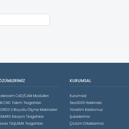
ÖZÜMLERIMIZ
KURUMSAL
stercam CAD/CAM Modülleri
Kurumsal
M CNC Takım Tezgahları
Ses3000 Hakkında
ORD3 3 Boyutlu Ölçme Makinaları
Yönetim Kadromuz
EMARS Erezyon Tezgahları
Şubelerimiz
ssas TAŞLAMA Tezgahları
Çözüm Ortaklarımız