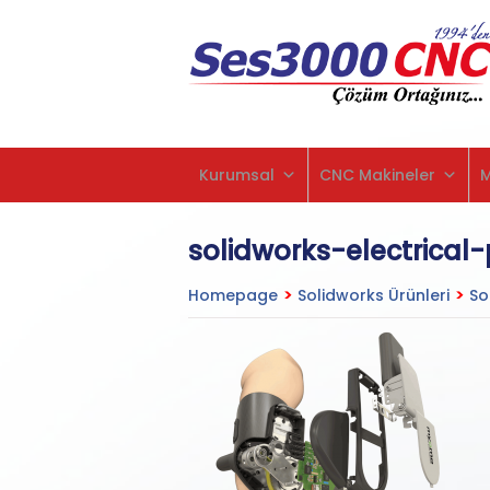
Kurumsal
CNC Makineler
solidworks-electrical
Homepage
>
Solidworks Ürünleri
>
So