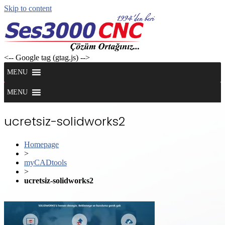
Skip to content
<-- Google tag (gtag.js) -->
MENU
MENU
ucretsiz-solidworks2
Homepage
>
myCADtools
>
ucretsiz-solidworks2