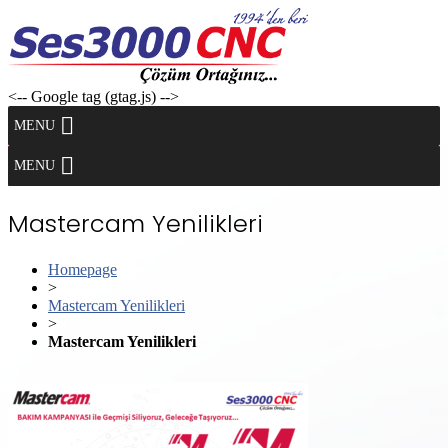
Skip
to
content
<-- Google tag (gtag.js) -->
MENU
MENU
Mastercam Yenilikleri
Homepage
>
Mastercam Yenilikleri
>
Mastercam Yenilikleri