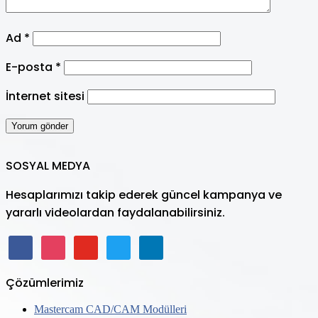
Ad
*
E-posta
*
İnternet sitesi
SOSYAL MEDYA
Hesaplarımızı takip ederek güncel kampanya ve
yararlı videolardan faydalanabilirsiniz.
facebook
instagram
youtube
twitter
linkedin
Çözümlerimiz
Mastercam CAD/CAM Modülleri