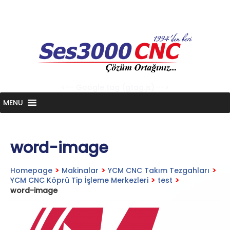
Skip
to
content
<-- Google tag (gtag.js) -->
MENU
word-image
Homepage
>
Makinalar
>
YCM CNC Takım Tezgahları
>
YCM CNC Köprü Tip İşleme Merkezleri
>
test
>
word-image