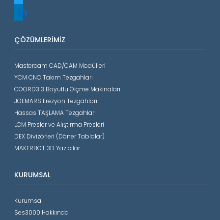
linkedin
ÇÖZÜMLERIMIZ
Mastercam CAD/CAM Modülleri
YCM CNC Takım Tezgahları
COORD3 3 Boyutlu Ölçme Makinaları
JOEMARS Erezyon Tezgahları
Hassas TAŞLAMA Tezgahları
LCM Presler ve Alıştırma Presleri
DEX Divizörleri (Döner Tablalar)
MAKERBOT 3D Yazıcılar
KURUMSAL
Kurumsal
Ses3000 Hakkında