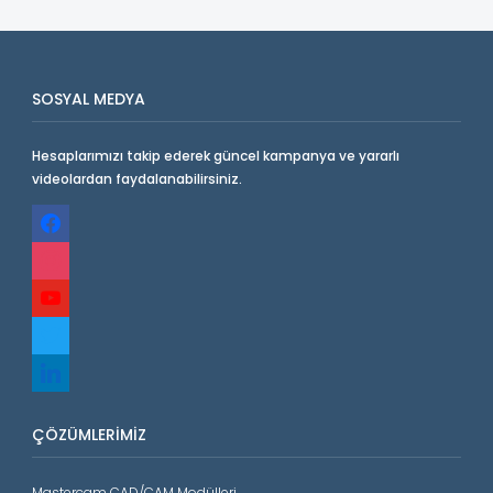
SOSYAL MEDYA
Hesaplarımızı takip ederek güncel kampanya ve yararlı
videolardan faydalanabilirsiniz.
facebook
instagram
youtube
twitter
linkedin
ÇÖZÜMLERIMIZ
Mastercam CAD/CAM Modülleri