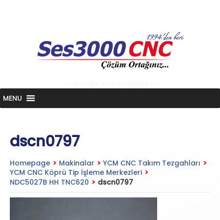
Skip
to
content
<-- Google tag (gtag.js) -->
MENU
dscn0797
Homepage
>
Makinalar
>
YCM CNC Takım Tezgahları
>
YCM CNC Köprü Tip İşleme Merkezleri
>
NDC5027B HH TNC620
>
dscn0797