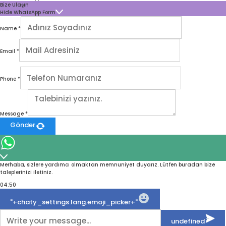
Bize Ulaşın
Hide WhatsApp Form
Name
*
Email
*
Phone
*
Message
*
Gönder
Merhaba, sizlere yardımcı olmaktan memnuniyet duyarız. Lütfen buradan bize
taleplerinizi iletiniz.
04:50
WhatsApp
Message
"+chaty_settings.lang.emoji_picker+"
undefined