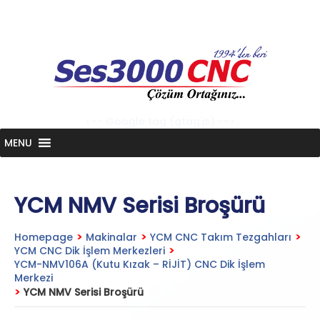
Skip
to
content
<-- Google tag (gtag.js) -->
MENU
YCM NMV Serisi Broşürü
Homepage
>
Makinalar
>
YCM CNC Takım Tezgahları
>
YCM CNC Dik İşlem Merkezleri
>
YCM-NMV106A (Kutu Kızak – RİJİT) CNC Dik İşlem
Merkezi
>
YCM NMV Serisi Broşürü