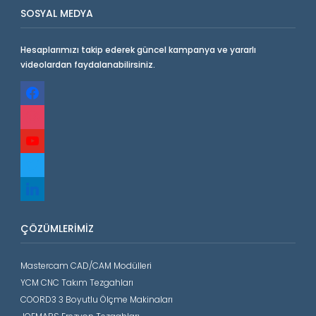
SOSYAL MEDYA
Hesaplarımızı takip ederek güncel kampanya ve yararlı
videolardan faydalanabilirsiniz.
facebook
instagram
youtube
twitter
linkedin
ÇÖZÜMLERIMIZ
Mastercam CAD/CAM Modülleri
YCM CNC Takım Tezgahları
COORD3 3 Boyutlu Ölçme Makinaları