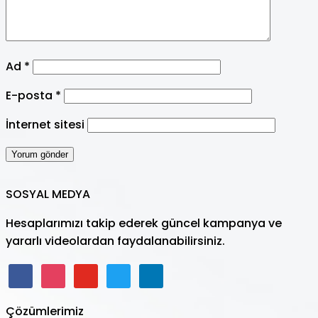
Ad
*
E-posta
*
İnternet sitesi
SOSYAL MEDYA
Hesaplarımızı takip ederek güncel kampanya ve
yararlı videolardan faydalanabilirsiniz.
facebook
instagram
youtube
twitter
linkedin
Çözümlerimiz