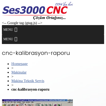
Skip
to
content
<-- Google tag (gtag.js) -->
MENU
MENU
cnc-kalibrasyon-raporu
Homepage
>
Makinalar
>
Makina Teknik Servis
>
cnc-kalibrasyon-raporu