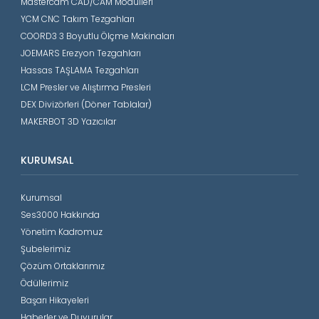
Mastercam CAD/CAM Modülleri
YCM CNC Takım Tezgahları
COORD3 3 Boyutlu Ölçme Makinaları
JOEMARS Erezyon Tezgahları
Hassas TAŞLAMA Tezgahları
LCM Presler ve Alıştırma Presleri
DEX Divizörleri (Döner Tablalar)
MAKERBOT 3D Yazıcılar
KURUMSAL
Kurumsal
Ses3000 Hakkında
Yönetim Kadromuz
Şubelerimiz
Çözüm Ortaklarımız
Ödüllerimiz
Başarı Hikayeleri
Haberler ve Duyurular