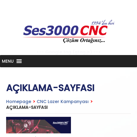
Skip
to
content
<-- Google tag (gtag.js) -->
MENU
AÇIKLAMA-SAYFASI
Homepage
>
CNC Lazer Kampanyası
>
AÇIKLAMA-SAYFASI