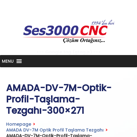
Skip
to
content
<-- Google tag (gtag.js) -->
MENU
AMADA-DV-7M-Optik-
Profil-Taşlama-
Tezgahı-300×271
Homepage
>
AMADA DV-7M Optik Profil Taşlama Tezgahı
>
AMADA-DV-7M-Optik-Profil-Taşlama-