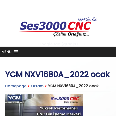
Skip
to
content
<-- Google tag (gtag.js) -->
MENU
YCM NXV1680A_2022 ocak
Homepage
>
Ortam
>
YCM NXV1680A_2022 ocak