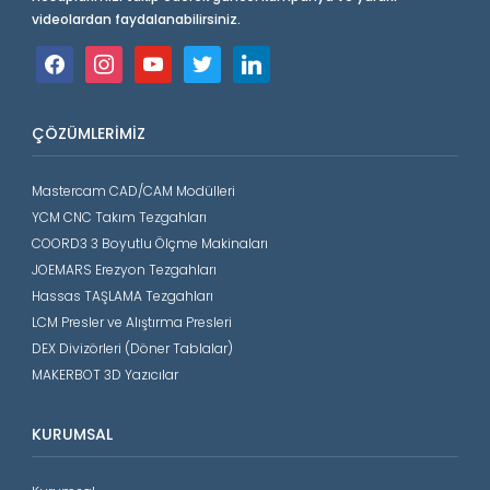
videolardan faydalanabilirsiniz.
facebook
instagram
youtube
twitter
linkedin
ÇÖZÜMLERIMIZ
Mastercam CAD/CAM Modülleri
YCM CNC Takım Tezgahları
COORD3 3 Boyutlu Ölçme Makinaları
JOEMARS Erezyon Tezgahları
Hassas TAŞLAMA Tezgahları
LCM Presler ve Alıştırma Presleri
DEX Divizörleri (Döner Tablalar)
MAKERBOT 3D Yazıcılar
KURUMSAL