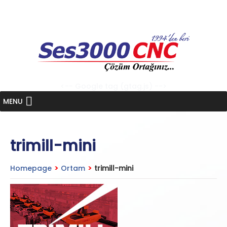
Skip
to
content
<-- Google tag (gtag.js) -->
MENU
trimill-mini
Homepage
>
Ortam
>
trimill-mini