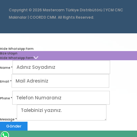
Copyright © 2026 Mastercam Türkiye Distribütörü | YCM CNC
Makinalar | COORD3 CMM. All Rights Reserved.
Hide WhatsApp Form
Bize Ulaşın
Hide WhatsApp Form
Name
*
Email
*
Phone
*
Message
*
Gönder