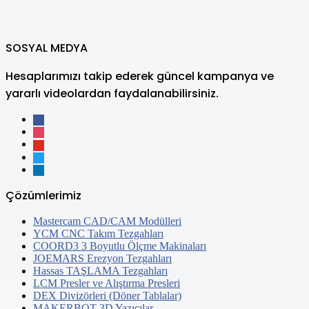
SOSYAL MEDYA
Hesaplarımızı takip ederek güncel kampanya ve
yararlı videolardan faydalanabilirsiniz.
facebook
instagram
youtube
twitter
linkedin
Çözümlerimiz
Mastercam CAD/CAM Modülleri
YCM CNC Takım Tezgahları
COORD3 3 Boyutlu Ölçme Makinaları
JOEMARS Erezyon Tezgahları
Hassas TAŞLAMA Tezgahları
LCM Presler ve Alıştırma Presleri
DEX Divizörleri (Döner Tablalar)
MAKERBOT 3D Yazıcılar