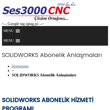
Skip
to
content
<-- Google tag (gtag.js) -->
MENU
MENU
SOLIDWORKS Abonelik Anlaşmaları
Homepage
>
SOLIDWORKS Abonelik Anlaşmaları
SOLIDWORKS ABONELİK HİZMETİ
PROGRAMI