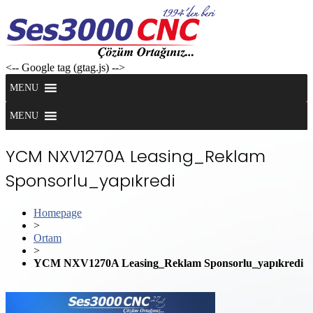
Skip
to
content
<-- Google tag (gtag.js) -->
MENU
MENU
YCM NXV1270A Leasing_Reklam
Sponsorlu_yapıkredi
Homepage
>
Ortam
>
YCM NXV1270A Leasing_Reklam Sponsorlu_yapıkredi