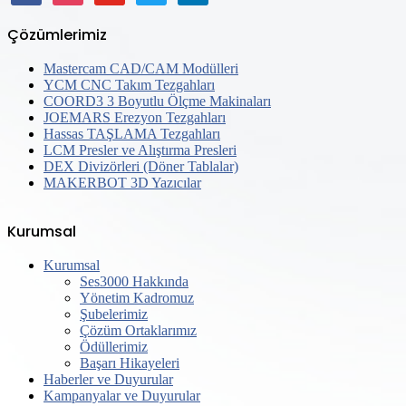
Çözümlerimiz
Mastercam CAD/CAM Modülleri
YCM CNC Takım Tezgahları
COORD3 3 Boyutlu Ölçme Makinaları
JOEMARS Erezyon Tezgahları
Hassas TAŞLAMA Tezgahları
LCM Presler ve Alıştırma Presleri
DEX Divizörleri (Döner Tablalar)
MAKERBOT 3D Yazıcılar
Kurumsal
Kurumsal
Ses3000 Hakkında
Yönetim Kadromuz
Şubelerimiz
Çözüm Ortaklarımız
Ödüllerimiz
Başarı Hikayeleri
Haberler ve Duyurular
Kampanyalar ve Duyurular