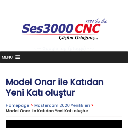
Skip
to
content
<-- Google tag (gtag.js) -->
MENU
Model Onar ile Katıdan
Yeni Katı oluştur
Homepage
>
Mastercam 2020 Yenilikleri
>
Model Onar ile Katıdan Yeni Katı oluştur