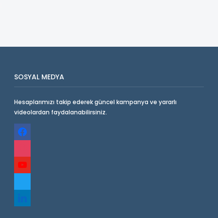
SOSYAL MEDYA
Hesaplarımızı takip ederek güncel kampanya ve yararlı
videolardan faydalanabilirsiniz.
facebook
instagram
youtube
twitter
linkedin