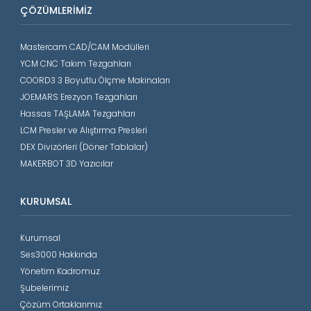
ÇÖZÜMLERIMIZ
Mastercam CAD/CAM Modülleri
YCM CNC Takım Tezgahları
COORD3 3 Boyutlu Ölçme Makinaları
JOEMARS Erezyon Tezgahları
Hassas TAŞLAMA Tezgahları
LCM Presler ve Alıştırma Presleri
DEX Divizörleri (Döner Tablalar)
MAKERBOT 3D Yazıcılar
KURUMSAL
Kurumsal
Ses3000 Hakkında
Yönetim Kadromuz
Şubelerimiz
Çözüm Ortaklarımız