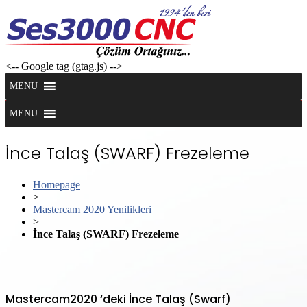
Skip
to
content
<-- Google tag (gtag.js) -->
MENU
MENU
İnce Talaş (SWARF) Frezeleme
Homepage
>
Mastercam 2020 Yenilikleri
>
İnce Talaş (SWARF) Frezeleme
Mastercam2020 ‘deki İnce Talaş (Swarf)