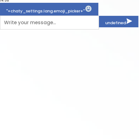
14:05
WhatsApp
Message
"+chaty_settings.lang.emoji_picker+"
undefined