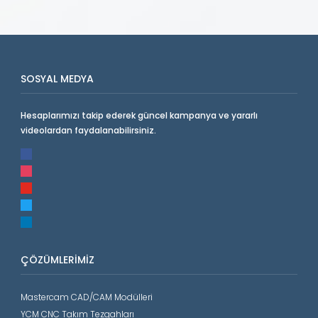
SOSYAL MEDYA
Hesaplarımızı takip ederek güncel kampanya ve yararlı
videolardan faydalanabilirsiniz.
facebook
instagram
youtube
twitter
linkedin
ÇÖZÜMLERIMIZ
Mastercam CAD/CAM Modülleri
YCM CNC Takım Tezgahları