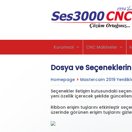
Kurumsal
CNC Makineler
Dosya ve Seçeneklerin
Homepage
>
Mastercam 2019 Yenilikle
Seçenekler iletişim kutusundaki seçene
yeni özellik içerecek şekilde güncellenm
Ribbon erişim tuşlarını etkinleştir seç
üzerinde görünen erişim tuşlarını gizle