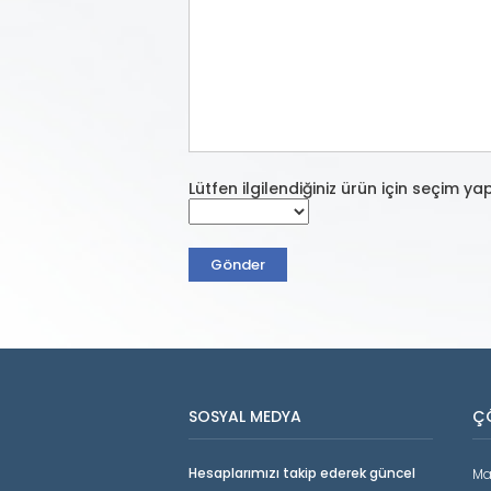
Lütfen ilgilendiğiniz ürün için seçim yap
SOSYAL MEDYA
Ç
Hesaplarımızı takip ederek güncel
Ma