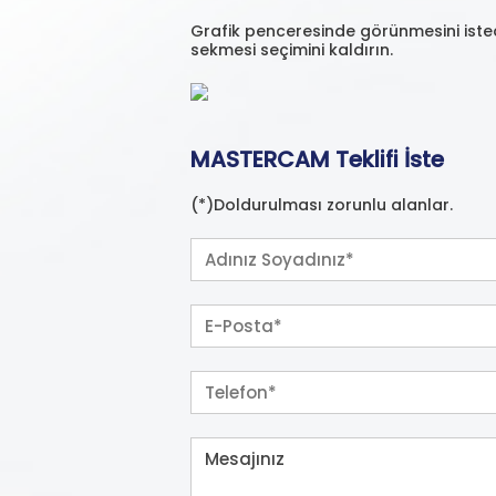
Grafik penceresinde görünmesini isted
sekmesi seçimini kaldırın.
MASTERCAM Teklifi İste
(*)Doldurulması zorunlu alanlar.