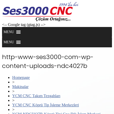
Skip
to
content
<-- Google tag (gtag.js) -->
MENU
MENU
http-www-ses3000-com-wp-
content-uploads-ndc4027b
Homepage
>
Makinalar
>
YCM CNC Takım Tezgahları
>
YCM CNC Köprü Tip İşleme Merkezleri
>