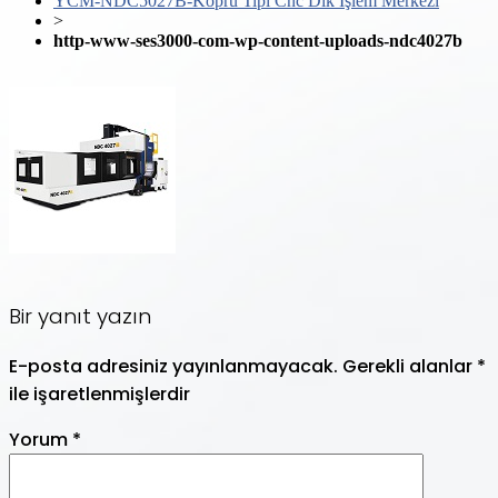
YCM-NDC5027B-Köprü Tipi Cnc Dik İşlem Merkezi
>
http-www-ses3000-com-wp-content-uploads-ndc4027b
Bir yanıt yazın
E-posta adresiniz yayınlanmayacak.
Gerekli alanlar
*
ile işaretlenmişlerdir
Yorum
*