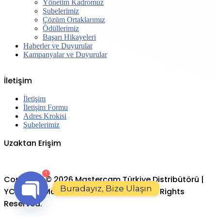
Yönetim Kadromuz
Şubelerimiz
Çözüm Ortaklarımız
Ödüllerimiz
Başarı Hikayeleri
Haberler ve Duyurular
Kampanyalar ve Duyurular
İletişim
İletişim
İletişim Formu
Adres Krokisi
Şubelerimiz
Uzaktan Erişim
1
Copyright © 2026 Mastercam Türkiye Distribütörü |
Buradayız, Bize Ulaşın
YCM CNC Makinalar | COORD3 CMM. All Rights
Reserved.
Open
chaty