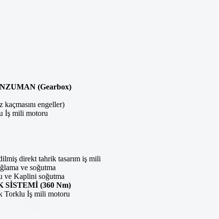
ŞANZUMAN (Gearbox)
oz kaçmasını engeller)
 İş mili motoru
 direkt tahrik tasarım iş mili
ağlama ve soğutma
u ve Kaplini soğutma
SİSTEMİ (360 Nm)
 Torklu İş mili motoru