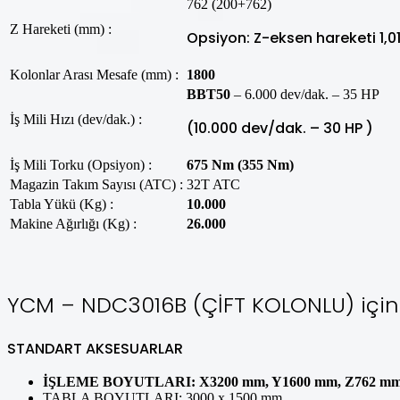
762 (200+762)
Z Hareketi (mm) :
Opsiyon: Z-eksen hareketi 1,
Kolonlar Arası Mesafe (mm) :
1800
BBT50
– 6.000 dev/dak. – 35 HP
İş Mili Hızı (dev/dak.) :
(10.000 dev/dak. – 30 HP )
İş Mili Torku (Opsiyon) :
675 Nm (355 Nm)
Magazin Takım Sayısı (ATC) :
32T ATC
Tabla Yükü (Kg) :
10.000
Makine Ağırlığı (Kg) :
26.000
YCM – NDC3016B (ÇİFT KOLONLU) için
STANDART AKSESUARLAR
İŞLEME BOYUTLARI: X3200 mm, Y1600 mm, Z762 m
TABLA BOYUTLARI: 3000 x 1500 mm