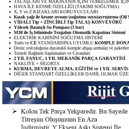
TALAŞLARI VE MAKİNANIN İÇİNİ TEMİZLEMEK İÇİ
HAVA İLE KESME ÖZELLİĞİ (TAKIMI SOĞUTMA)
X, Y ve Z KIZAKLARI KORUYUCULARI
Kızak yağı ile kesme sıvısını (soğutma suyu)ayrıştırma (Oil
VİDALI Tip + ZİNCİRLİ Tip TALAŞ KONVEYÖRÜ
Yüksek Basınçlı Su Pompası (3 bar)
M30 ile İş bitiminde Tezgahın Otomatik Kapatma Sistemi
ELEKTRİK KABİNİNİ SOĞUTMA SİSTEMİ
Trafo ve
CE
STANDARDINA UYUMLU
KOMPLE DON
Deniz yolculuğuna dayanıklı komple ahşap ambalaj ve paketle
Temele Bağlantı Saplamaları ve Cıvataları
2 YIL FANUC, 1 YIL MEKANİK PARÇA GARANTİSİ
NAKLİYE + SİGORTA
KURMA, DEVREYE ALMA, EĞİTİM ve 1 YIL SERVİ
DİĞER STANDART ÖZELLİKLER DAHİL OLMAK ÜZE