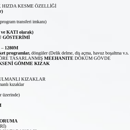
K HIZDA KESME ÖZELLİĞİ
r)
program transferi imkanı)
ve KATI olarak)
U GÖSTERİMİ
) –
1280M
ket programlar,
döngüler (Delik delme, diş açma, havuz boşaltma v.s.
A GÖRE TASARLANMIŞ
MEEHANITE
DÖKÜM GÖVDE
EKSENİ GÖMME KIZAK
ller RULMANLI KIZAKLAR
anlı kızaklar
r üzerinde)
M
KORUMA
Rİ)