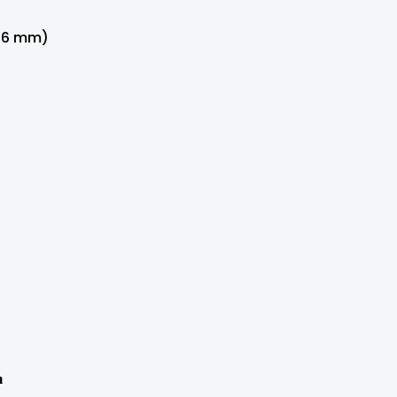
016 mm)
m