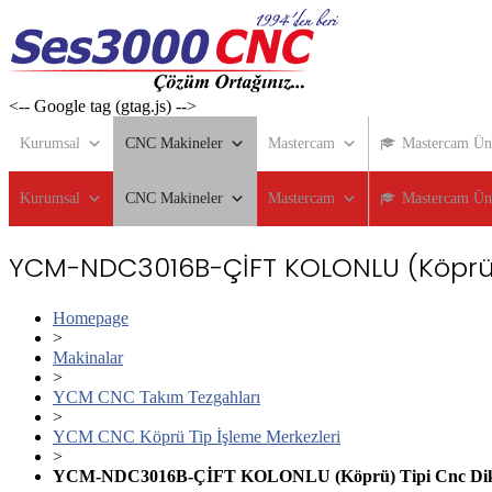
Skip
to
content
<-- Google tag (gtag.js) -->
Kurumsal
CNC Makineler
Mastercam
Mastercam Üni
Kurumsal
CNC Makineler
Mastercam
Mastercam Üni
YCM-NDC3016B-ÇİFT KOLONLU (Köprü) 
Homepage
>
Makinalar
>
YCM CNC Takım Tezgahları
>
YCM CNC Köprü Tip İşleme Merkezleri
>
YCM-NDC3016B-ÇİFT KOLONLU (Köprü) Tipi Cnc Dik 