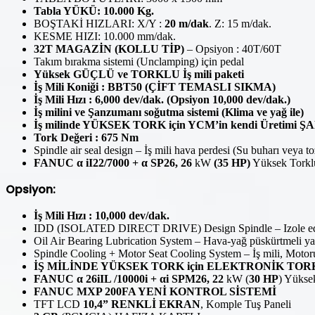
Tabla YÜKÜ: 10.000 Kg.
BOŞTAKİ HIZLARI: X/Y :
20 m/dak
. Z: 15 m/dak.
KESME HIZI: 10.000 mm/dak.
32T MAGAZİN (KOLLU TİP)
– Opsiyon : 40T/60T
Takım bırakma sistemi (Unclamping) için pedal
Yüksek GÜÇLÜ ve TORKLU İş mili paketi
İş Mili Koniği : BBT50 (ÇİFT TEMASLI SIKMA)
İş Mili Hızı : 6,000 dev/dak. (Opsiyon 10,000 dev/dak.)
İş milini ve Şanzumanı soğutma sistemi (Klima ve yağ ile)
İş milinde YÜKSEK TORK için YCM’in kendi Üretimi 
Tork Değeri : 675 Nm
Spindle air seal design – İş mili hava perdesi (Su buharı veya t
FANUC α iI22/7000 + α SP26, 26
kW
(35 HP)
Yüksek Torklu
Opsiyon:
İş Mili Hızı : 10,000 dev/dak.
IDD (ISOLATED DIRECT DRIVE) Design Spindle – Izole edilmiş
Oil Air Bearing Lubrication System – Hava-yağ püskürtmeli y
Spindle Cooling + Motor Seat Cooling System – İş mili, Motor
İŞ MİLİNDE YÜKSEK TORK için ELEKTRONİK TORK 
FANUC α 26iIL /10000i + αi SPM26, 22
kW (
30 HP
) Yüksek
FANUC MXP 200FA YENİ KONTROL SİSTEMİ
TFT LCD
10,4”
RENKLİ EKRAN
, Komple Tuş Paneli