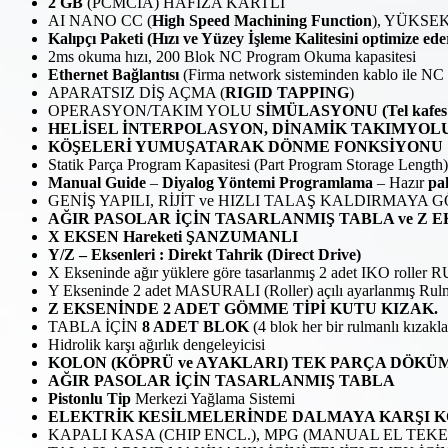
2 GB
(PCMCIA) HAFIZA KARTLI
AI NANO CC (
High Speed Machining Function
), YÜKSE
Kalıpçı Paketi (Hızı ve Yüzey İşleme Kalitesini optimize ede
2ms okuma hızı, 200 Blok NC Program Okuma kapasitesi
Ethernet Bağlantısı
(Firma network sisteminden kablo ile NC 
APARATSIZ DİŞ AÇMA (
RIGID TAPPING
)
OPERASYON/TAKIM YOLU
SİMÜLASYONU (Tel kafes 
HELİSEL İNTERPOLASYON, DİNAMİK TAKIMYOL
KÖŞELERİ YUMUŞATARAK DÖNME FONKSİYONU
Statik Parça Program Kapasitesi (Part Program Storage Length
Manual Guide
–
Diyalog Yöntemi Programlama
– Hazır
pa
GENİŞ YAPILI, RİJİT ve HIZLI TALAŞ KALDIRMAY
AĞIR PASOLAR İÇİN TASARLANMIŞ TABLA ve Z 
X EKSEN Hareketi ŞANZUMANLI
Y/Z – Eksenleri : Direkt Tahrik (Direct Drive)
X Ekseninde ağır yüklere göre tasarlanmış 2 adet IKO ro
Y Ekseninde 2 adet MASURALI (Roller) açılı ayarlanmış Rulm
Z EKSENİNDE 2 ADET GÖMME TİPİ KUTU KIZAK.
TABLA İÇİN
8 ADET BLOK
(4 blok her bir rulmanlı kızakla
Hidrolik karşı ağırlık dengeleyicisi
KOLON (KÖPRÜ ve AYAKLARI) TEK PARÇA DÖKÜ
AĞIR PASOLAR İÇİN TASARLANMIŞ TABLA
Pistonlu Tip
Merkezi Yağlama Sistemi
ELEKTRİK KESİLMELERİNDE DALMAYA KARŞI 
KAPALI KASA (CHIP ENCL.), MPG (MANUAL EL TEKE