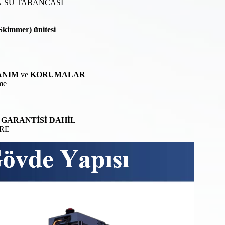
N SU TABANCASI
 Skimmer) ünitesi
ANIM
ve
KORUMALAR
me
S GARANTİSİ DAHİL
RE