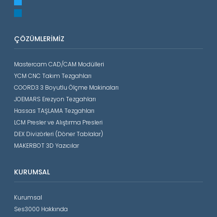
twitter
linkedin
ÇÖZÜMLERIMIZ
Mastercam CAD/CAM Modülleri
YCM CNC Takım Tezgahları
COORD3 3 Boyutlu Ölçme Makinaları
JOEMARS Erezyon Tezgahları
Hassas TAŞLAMA Tezgahları
LCM Presler ve Alıştırma Presleri
DEX Divizörleri (Döner Tablalar)
MAKERBOT 3D Yazıcılar
KURUMSAL
Kurumsal
Ses3000 Hakkında