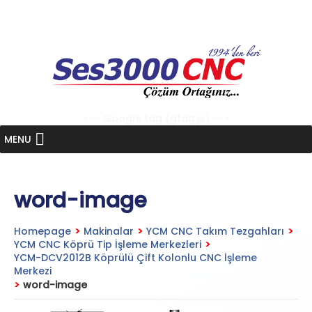
Skip
to
content
<-- Google tag (gtag.js) -->
MENU
word-image
Homepage
>
Makinalar
>
YCM CNC Takım Tezgahları
>
YCM CNC Köprü Tip İşleme Merkezleri
>
YCM-DCV2012B Köprülü Çift Kolonlu CNC İşleme
Merkezi
>
word-image