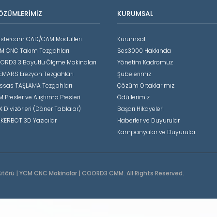
ÖZÜMLERIMIZ
KURUMSAL
stercam CAD/CAM Modülleri
Kurumsal
M CNC Takım Tezgahları
Ses3000 Hakkında
ORD3 3 Boyutlu Ölçme Makinaları
Yönetim Kadromuz
EMARS Erezyon Tezgahları
Şubelerimiz
ssas TAŞLAMA Tezgahları
Çözüm Ortaklarımız
 Presler ve Alıştırma Presleri
Ödüllerimiz
X Divizörleri (Döner Tablalar)
Başarı Hikayeleri
KERBOT 3D Yazıcılar
Haberler ve Duyurular
Kampanyalar ve Duyurular
ütörü | YCM CNC Makinalar | COORD3 CMM. All Rights Reserved.