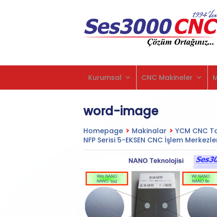
Kurumsal
CNC Makineler
word-image
Homepage
>
Makinalar
>
YCM CNC Ta
NFP Serisi 5-EKSEN CNC İşlem Merkezler