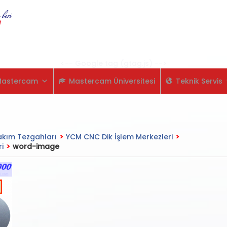
Skip
to
content
<-- Google tag (gtag.js) -->
Mastercam
Mastercam Üniversitesi
Teknik Servis
kım Tezgahları
>
YCM CNC Dik İşlem Merkezleri
>
i
>
word-image