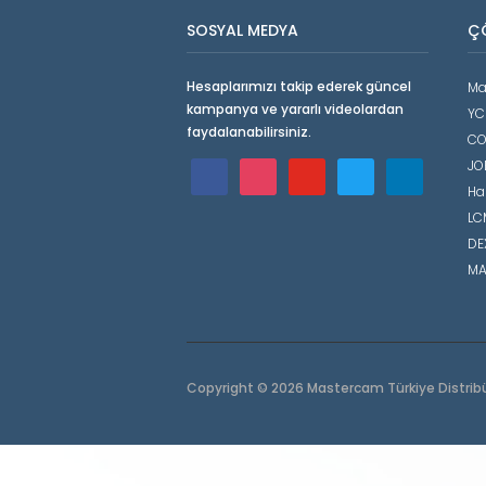
SOSYAL MEDYA
Ç
Hesaplarımızı takip ederek güncel
Ma
kampanya ve yararlı videolardan
YC
faydalanabilirsiniz.
CO
JO
facebook
instagram
youtube
twitter
linkedin
Ha
LCM
DE
MA
Copyright © 2026 Mastercam Türkiye Distrib