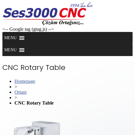
Skip
to
content
<-- Google tag (gtag.js) -->
MENU
MENU
CNC Rotary Table
Homepage
>
Ortam
>
CNC Rotary Table