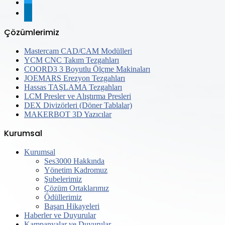
twitter
linkedin
Çözümlerimiz
Mastercam CAD/CAM Modülleri
YCM CNC Takım Tezgahları
COORD3 3 Boyutlu Ölçme Makinaları
JOEMARS Erezyon Tezgahları
Hassas TAŞLAMA Tezgahları
LCM Presler ve Alıştırma Presleri
DEX Divizörleri (Döner Tablalar)
MAKERBOT 3D Yazıcılar
Kurumsal
Kurumsal
Ses3000 Hakkında
Yönetim Kadromuz
Şubelerimiz
Çözüm Ortaklarımız
Ödüllerimiz
Başarı Hikayeleri
Haberler ve Duyurular
Kampanyalar ve Duyurular