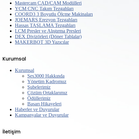
Mastercam CAD/CAM Modülleri
YCM CNC Takım Tezgahları
COORD3 3 Boyutlu Ölçme Makinaları
JOEMARS Erezyon Tezgahları
Hassas TAŞLAMA Tezgahları
LCM Presler ve Alıştırma Presleri
DEX Divizörleri (Döner Tablalar)
MAKERBOT 3D Yazıcılar
Kurumsal
Kurumsal
Ses3000 Hakkında
Yönetim Kadromuz
Şubelerimiz
Çözüm Ortaklarımız
Ödüllerimiz
Başarı Hikayeleri
Haberler ve Duyurular
Kampanyalar ve Duyurular
İletişim