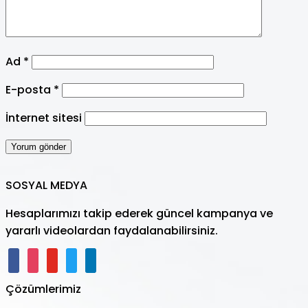
Ad
*
E-posta
*
İnternet sitesi
SOSYAL MEDYA
Hesaplarımızı takip ederek güncel kampanya ve
yararlı videolardan faydalanabilirsiniz.
facebook
instagram
youtube
twitter
linkedin
Çözümlerimiz