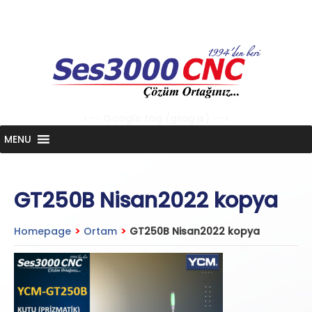
Skip
to
content
<-- Google tag (gtag.js) -->
MENU
GT250B Nisan2022 kopya
Homepage
>
Ortam
>
GT250B Nisan2022 kopya