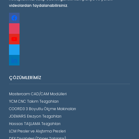
videolardan faydalanabilirsiniz.
facebook
instagram
youtube
twitter
linkedin
ÇÖZÜMLERIMIZ
Mastercam CAD/CAM Modülleri
YCM CNC Takım Tezgahları
COORD3 3 Boyutlu Ölçme Makinaları
JOEMARS Erezyon Tezgahları
Hassas TAŞLAMA Tezgahları
LCM Presler ve Alıştırma Presleri
DEX Divizörleri (Döner Tablalar)